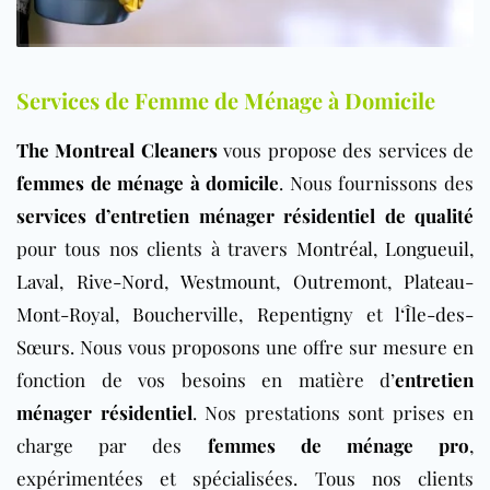
Services de Femme de Ménage à Domicile
The Montreal Cleaners
vous propose des services de
femmes de ménage à domicile
. Nous fournissons des
services d’entretien ménager résidentiel de qualité
pour tous nos clients à travers
Montréal
,
Longueuil
,
Laval
,
Rive-Nord
,
Westmount
,
Outremont
,
Plateau-
Mont-Royal
,
Boucherville
,
Repentigny
et
l
‘
Île-des-
Sœurs
. Nous vous proposons une offre sur mesure en
fonction de vos besoins en matière d’
entretien
ménager résidentiel
. Nos prestations sont prises en
charge par des
femmes de ménage pro
,
expérimentées et spécialisées. Tous nos clients