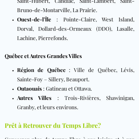
Saint-Hubert
,
Candiac
,
Saint-Lambert
,
Saint-
Bruno-de-Montarville
,
La Prairie
.
Ouest-de-l’Île
:
Pointe-Claire
,
West Island
,
Dorval
,
Dollard-des-Ormeaux (DDO)
,
Lasalle
,
Lachine
,
Pierrefonds
.
Québec et Autres Grandes Villes
Région de Québec
: Ville de Québec, Lévis,
Sainte-Foy – Sillery, Beauport.
Outaouais
:
Gatineau
et Ottawa.
Autres Villes
: Trois-Rivières, Shawinigan,
Granby, et leurs environs.
Prêt à Retrouver du Temps Libre?