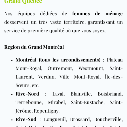
Grand Québec
Nos équipes dédiées de
femmes de ménage
desservent un très vaste territoire, garantissant un
service de première qualité où que vous soyez.
Région du Grand Montréal
Montréal (tous les arrondissements)
:
Plateau
Mont-Royal
,
Outremont
,
Westmount
,
Saint-
Laurent
,
Verdun
,
Ville Mont-Royal
,
Île-des-
Sœurs
, etc.
Rive-Nord
:
Laval
,
Blainville
,
Boisbriand
,
Terrebonne
,
Mirabel
,
Saint-Eustache
,
Saint-
Jérôme
,
Repentigny
.
Rive-Sud
:
Longueuil
,
Brossard
,
Boucherville
,