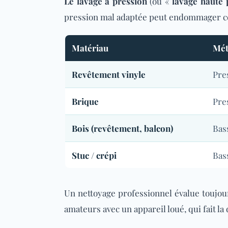
Le lavage à pression
(ou «
lavage haute 
pression mal adaptée peut endommager cer
Matériau
Mét
Revêtement vinyle
Pre
Brique
Pre
Bois (revêtement, balcon)
Bas
Stuc / crépi
Bas
Un nettoyage professionnel évalue toujours
amateurs avec un appareil loué, qui fait 