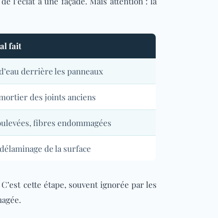
 l’éclat à une façade. Mais attention : la
l fait
n d’eau derrière les panneaux
mortier des joints anciens
oulevées, fibres endommagées
 délaminage de la surface
 C’est cette étape, souvent ignorée par les
magée.