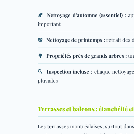
🍂
Nettoyage d’automne (essentiel) :
apr
important
🌸
Nettoyage de printemps
:
retrait des 
🌳
Propriétés près de grands arbres :
une
🔍
Inspection incluse :
chaque nettoyage d
pluviales
Terrasses et balcons : étanchéité e
Les terrasses montréalaises, surtout dans