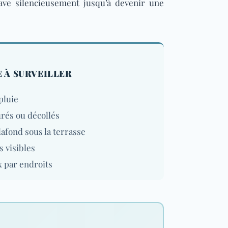
rave silencieusement jusqu’à devenir une
E À SURVEILLER
pluie
urés ou décollés
afond sous la terrasse
 visibles
x par endroits