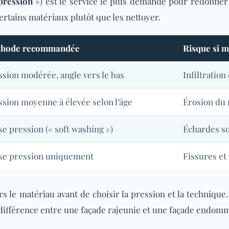
pression
») est le service le plus demandé pour redonner de
tains matériaux plutôt que les nettoyer.
hode recommandée
Risque si ma
ssion modérée, angle vers le bas
Infiltratio
ssion moyenne à élevée selon l’âge
Érosion du 
se pression (« soft washing »)
Échardes s
se pression uniquement
Fissures et
 le matériau avant de choisir la pression et la technique.
la différence entre une façade rajeunie et une façade endom