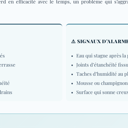
perd en efficacité avec le temps, un problème qui s’agg
⚠️ SIGNAUX D’ALARM
lés
Eau qui stagne après la 
errasse
Joints d’étanchéité fiss
Taches d’humidité au pl
héité
Mousse ou champignons
drains
Surface qui sonne creu