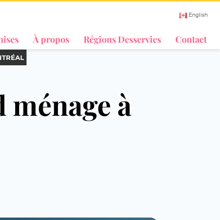
English
hises
À propos
Régions Desservies
Contact
NTRÉAL
d ménage à