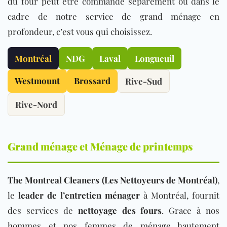
du four peut être commandé séparément ou dans le
cadre de notre service de grand ménage en
profondeur, c’est vous qui choisissez.
Montréal
NDG
Laval
Longueuil
Westmount
Brossard
Rive-Sud
Rive-Nord
Grand ménage et Ménage de printemps
The Montreal Cleaners
(Les Nettoyeurs de Montréal)
,
le
leader de l’entretien ménager
à Montréal, fournit
des services de
nettoyage des fours
. Grace à nos
hommes et nos femmes de ménage hautement