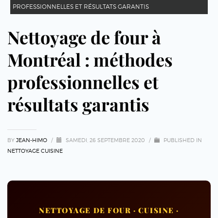
PROFESSIONNELLES ET RÉSULTATS GARANTIS
Nettoyage de four à
Montréal : méthodes
professionnelles et
résultats garantis
BY
JEAN-HIMO
/
SAMEDI, 26 SEPTEMBRE 2020
/
PUBLISHED IN
NETTOYAGE CUISINE
NETTOYAGE DE FOUR · CUISINE ·