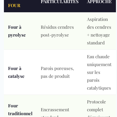
PARTICULARITÉS
APPROCHE
FOUR
Aspiration
Four à
Résidus cendres
des cendres
pyrolyse
post-pyrolyse
+ nettoyage
standard
Eau chaude
uniquement
Four à
Parois poreuses,
sur les
catalyse
pas de produit
parois
catalytiques
Protocole
Four
Encrassement
complet
traditionnel