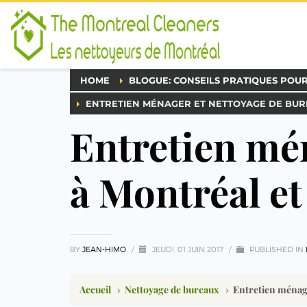
HOME
BLOGUE: CONSEILS PRATIQUES POU
ENTRETIEN MÉNAGER ET NETTOYAGE DE BUR
Entretien mé
à Montréal e
BY
JEAN-HIMO
/
JEUDI, 01 JUIN 2017
/
PUBLISHED IN
Accueil
›
Nettoyage de bureaux
›
Entretien ména