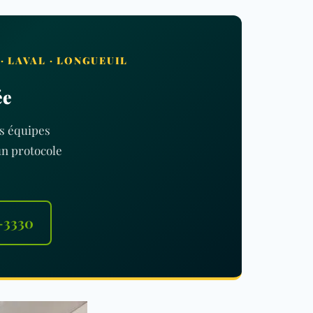
 LAVAL · LONGUEUIL
ée
s équipes
un protocole
0-3330