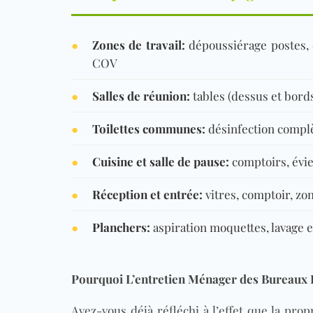
●
Zones de travail:
dépoussiérage postes, d
COV
●
Salles de réunion:
tables (dessus et bords
●
Toilettes communes:
désinfection complè
●
Cuisine et salle de pause:
comptoirs, évie
●
Réception et entrée:
vitres, comptoir, zon
●
Planchers
:
aspiration
moquettes
, lavage
Pourquoi L’entretien Ménager des Bureaux E
Avez-vous déjà réfléchi à l’effet que la pro