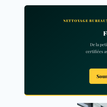
NETTOYAGE BUREAUX
F
De la pe
certifiées 
Soum