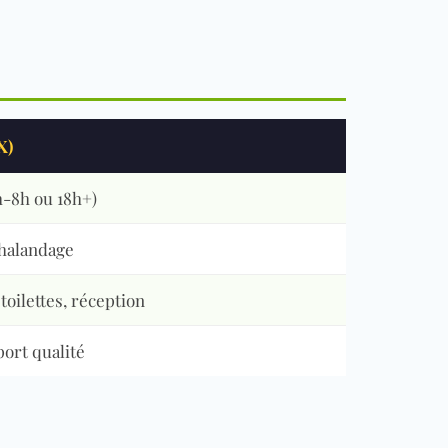
X)
h-8h ou 18h+)
chalandage
 toilettes, réception
port qualité