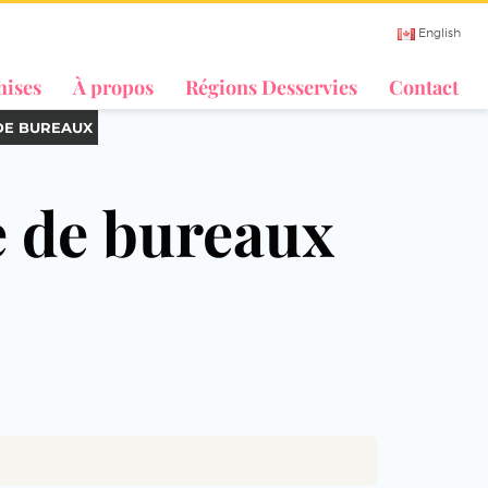
English
hises
À propos
Régions Desservies
Contact
DE BUREAUX
e de bureaux