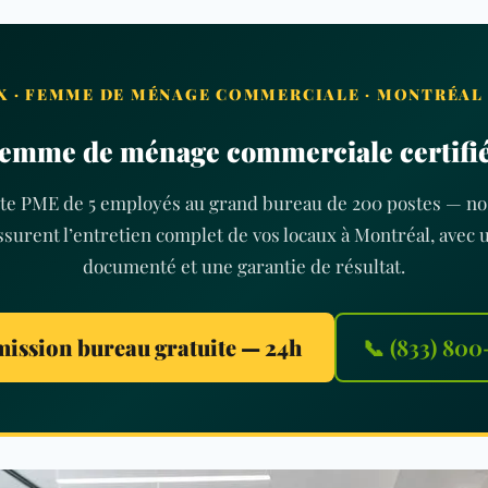
 · FEMME DE MÉNAGE COMMERCIALE · MONTRÉAL ·
emme de ménage commerciale certifi
tite PME de 5 employés au grand bureau de 200 postes — no
assurent l’entretien complet de vos locaux à Montréal, avec 
documenté et une garantie de résultat.
ission bureau gratuite — 24h
📞 (833) 80