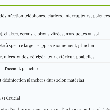
ésinfection téléphones, claviers, interrupteurs, poignée
), chaises, écrans, cloisons vitrées, marquettes au sol
te à spectre large, réapprovisionnement, plancher
r, micro-ondes, réfrigérateur extérieur, poubelles
e d’accueil, plancher
 et désinfection planchers durs selon matériau
st Crucial
preté d’un bureau peut avoir sur l’ambiance au travail ? S