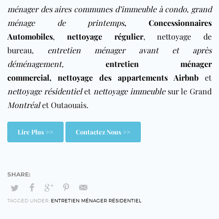
ménager des aires communes d’immeuble à condo
,
grand
ménage de printemps
,
Concessionnaires
Automobiles
,
nettoyage régulier
,
nettoyage de
bureau
,
entretien ménager avant et après
déménagement
,
entretien ménager
commercial
,
nettoyage des appartements Airbnb
et
nettoyage résidentiel
et
nettoyage immeuble
sur le Grand
Montréal
et Outaouais.
Lire Plus >>
Contactez Nous >>
TAGGED UNDER:
ENTRETIEN MÉNAGER RÉSIDENTIEL