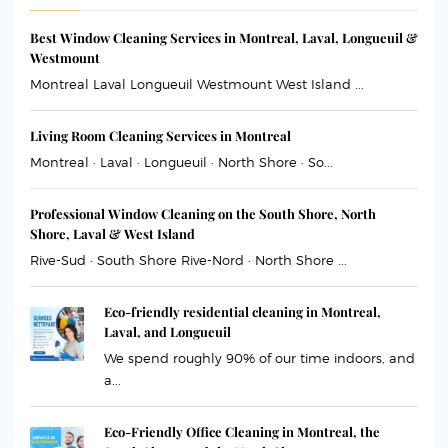
Best Window Cleaning Services in Montreal, Laval, Longueuil &
Westmount
Montreal Laval Longueuil Westmount West Island ...
Living Room Cleaning Services in Montreal
Montreal · Laval · Longueuil · North Shore · So...
Professional Window Cleaning on the South Shore, North
Shore, Laval & West Island
Rive-Sud · South Shore Rive-Nord · North Shore ...
Eco-friendly residential cleaning in Montreal,
Laval, and Longueuil
We spend roughly 90% of our time indoors, and
a...
Eco-Friendly Office Cleaning in Montreal, the