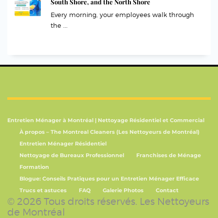
South Shore, and the North Shore
Every morning, your employees walk through
the ...
Entretien Ménager à Montréal | Nettoyage Résidentiel et Commercial
À propos – The Montreal Cleaners (Les Nettoyeurs de Montréal)
Entretien Ménager Résidentiel
Nettoyage de Bureaux Professionnel
Franchises de Ménage
Formation
Blogue: Conseils Pratiques pour un Entretien Ménager Efficace
Trucs et astuces
FAQ
Galerie Photos
Contact
© 2026 Tous droits réservés. Les Nettoyeurs
de Montréal