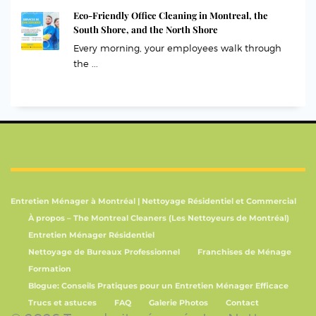
Eco-Friendly Office Cleaning in Montreal, the
South Shore, and the North Shore
Every morning, your employees walk through
the ...
Entretien Ménager à Montréal | Nettoyage Résidentiel et Commercial
À propos – The Montreal Cleaners (Les Nettoyeurs de Montréal)
Entretien Ménager Résidentiel
Nettoyage de Bureaux Professionnel
Franchises de Ménage
Formation
Blogue: Conseils Pratiques pour un Entretien Ménager Efficace
Trucs et astuces
FAQ
Galerie Photos
Contact