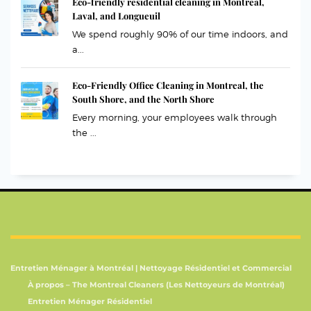
Eco-friendly residential cleaning in Montreal,
Laval, and Longueuil
We spend roughly 90% of our time indoors, and
a...
Eco-Friendly Office Cleaning in Montreal, the
South Shore, and the North Shore
Every morning, your employees walk through
the ...
Entretien Ménager à Montréal | Nettoyage Résidentiel et Commercial
À propos – The Montreal Cleaners (Les Nettoyeurs de Montréal)
Entretien Ménager Résidentiel