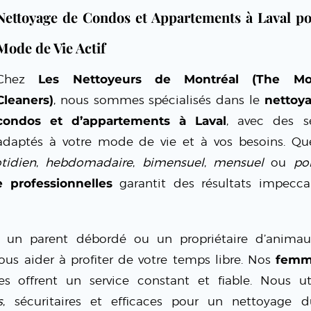
Nettoyage de Condos et Appartements à Laval p
Mode de Vie Actif
Chez
Les Nettoyeurs de Montréal (The Mon
Cleaners)
, nous sommes spécialisés dans le
nettoy
condos et d’appartements à Laval
, avec des se
adaptés à votre mode de vie et à vos besoins. Qu
tidien
,
hebdomadaire
,
bimensuel
,
mensuel
ou
po
professionnelles
garantit des résultats impecca
é, un parent débordé ou un propriétaire d’anima
ous aider à profiter de votre temps libre. Nos
femm
ées offrent un service constant et fiable. Nous ut
s
, sécuritaires et efficaces pour un nettoyage du