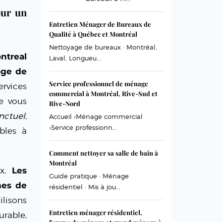
our un
Entretien Ménager de Bureaux de
Qualité à Québec et Montréal
Nettoyage de bureaux · Montréal,
treal
Laval, Longueu...
age de
Service professionnel de ménage
rvices
commercial à Montréal, Rive-Sud et
e vous
Rive-Nord
nctuel
,
Accueil ›Ménage commercial
›Service professionn...
bles à
Comment nettoyer sa salle de bain à
Montréal
ux,
Les
Guide pratique · Ménage
es de
résidentiel · Mis à jou...
ilisons
Entretien ménager résidentiel,
rable,