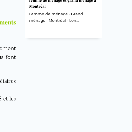
femme de ménage et grand ménage à
Montréal
Femme de ménage · Grand
ements
ménage · Montréal · Lon...
nement
us font
étaires
 et les