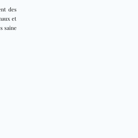
ent des
maux et
s saine
: