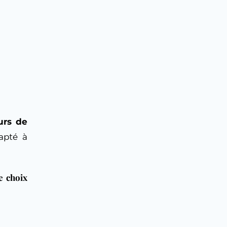
urs de
dapté à
e choix