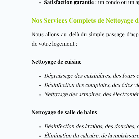
Satisfaction garantie
: un condo ou un a
Nos Services Complets de Nettoyage d
Nous allons au-delà du simple passage d’asp
de votre logement :
Nettoyage de cuisine
Dégraissage des cuisinières, des fours e
Désinfection des comptoirs, des édes vi
Nettoyage des armoires, des électromé
Nettoyage de salle de bains
Désinfection des lavabos, des douches, d
Élimination du calcaire, de la moisissur