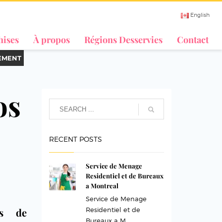
English
hises
À propos
Régions Desservies
Contact
EMENT
os
RECENT POSTS
Service de Menage
Residentiel et de Bureaux
a Montreal
Service de Menage
es de
Residentiel et de
Bureaux a M...