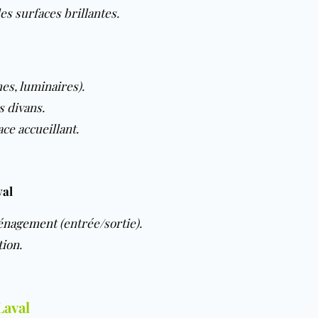
es surfaces brillantes.
es, luminaires).
s divans.
ce accueillant.
val
énagement
(entrée/sortie).
tion
.
Laval