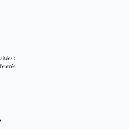
aitées :
d’entrée
s