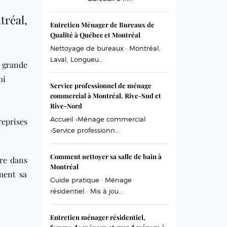
réal,
Entretien Ménager de Bureaux de
Qualité à Québec et Montréal
Nettoyage de bureaux · Montréal,
Laval, Longueu...
e grande
oi
Service professionnel de ménage
commercial à Montréal, Rive-Sud et
Rive-Nord
Accueil ›Ménage commercial
eprises
›Service professionn...
Comment nettoyer sa salle de bain à
tre dans
Montréal
ment sa
Guide pratique · Ménage
résidentiel · Mis à jou...
Entretien ménager résidentiel,