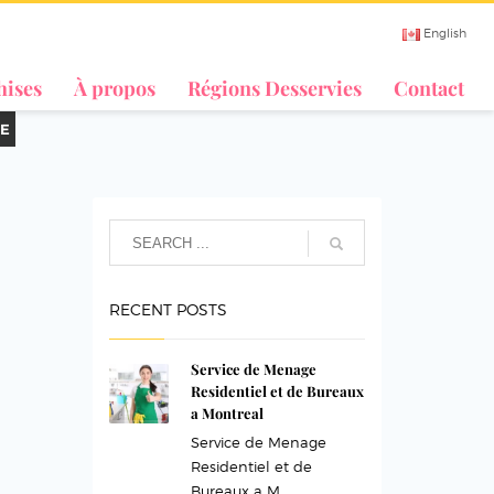
English
hises
À propos
Régions Desservies
Contact
E
RECENT POSTS
Service de Menage
Residentiel et de Bureaux
a Montreal
Service de Menage
Residentiel et de
Bureaux a M...