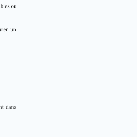
ubles ou
urer un
nt dans